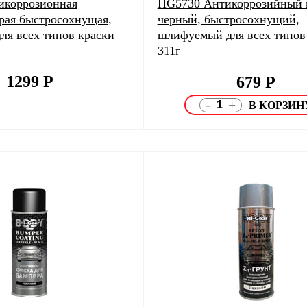
икоррозионная
HG5730 Антикоррозийный г
ерая быстросохнущая,
черный, быстросохнущий,
ля всех типов краски
шлифуемый для всех типов
311г
1299
Р
679
Р
-
+