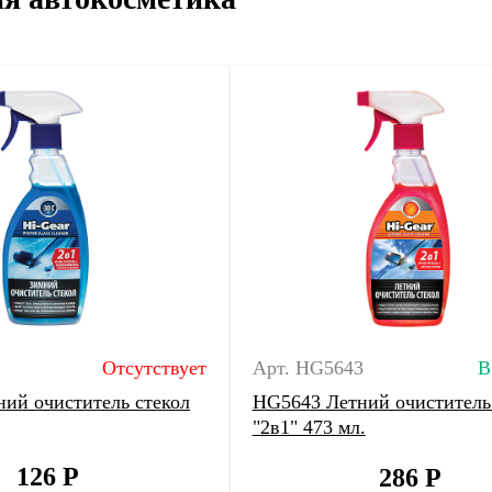
Отсутствует
Арт. HG5643
В
ий очиститель стекол
HG5643 Летний очиститель
"2в1" 473 мл.
126
Р
286
Р