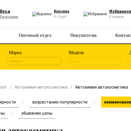
Вход
Корзина
Избранно
Регистрация
0 / 0 руб.
0
товаров
Оптовый отдел
Покупателю
Конта
Марка
Модель
Выбрать
Выбрать
алог
Автохимия автокосметика
Автохимия автокосметика
ярности
возрастанию популярности
наименовани
ны
убыванию цены
я автокосметика