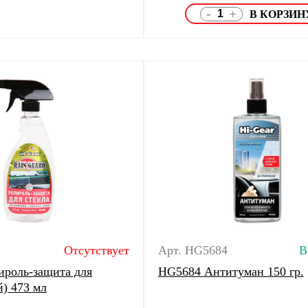
-
+
Отсутствует
Арт. HG5684
В
роль-защита для
HG5684 Антитуман 150 гр.
й) 473 мл