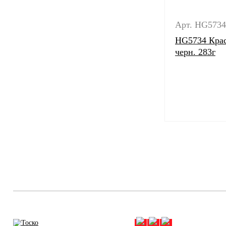
Арт. HG5734
HG5734 Крас
черн. 283г