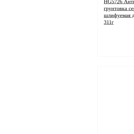
HG5726 Ант
грунтовка с
шлифуемая д
311г