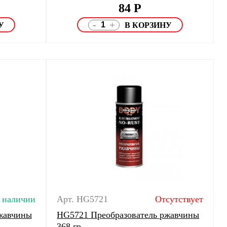
84
Р
-
+
 наличии
Арт. HG5721
Отсутствует
жавчины
HG5721 Преобразователь ржавчины
368 гр.