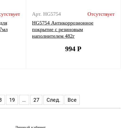
сутствует
Арт. HG5754
Отсутствует
для
HG5754 Антикоррозионное
97мл
покрытие с резиновым
наполнителем 482г
994
Р
8
19
...
27
След.
Все
Личный кабинет