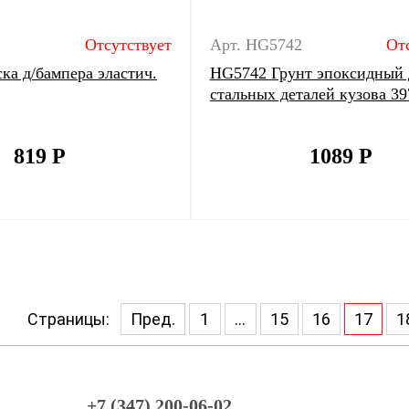
Отсутствует
Арт. HG5742
От
ка д/бампера эластич.
HG5742 Грунт эпоксидный 
стальных деталей кузова 3
819
Р
1089
Р
Страницы:
Пред.
1
...
15
16
17
1
+7 (347) 200-06-02