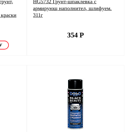
рунт,
HG5732 Грунт-шпаклевка с
армирующ наполнител, шлифуем.
 краски
311г
354
Р