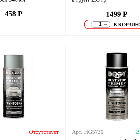
458
Р
1499
Р
-
+
Отсутствует
Арт. HG5730
В