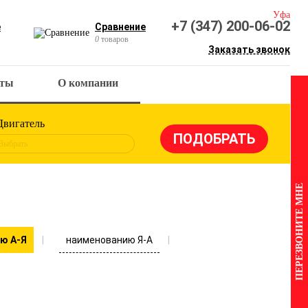
Уфа
+7 (347) 200-06-02
е
Сравнение
0
товаров
Заказать звонок
кты
О компании
Двигатель
Выбрать
ПЕРЕЗВОНИТЕ МНЕ
наименованию Я-А
ю А-Я