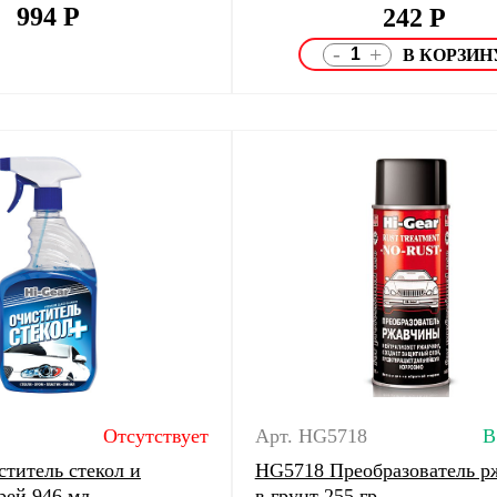
994
Р
242
Р
-
+
Отсутствует
Арт. HG5718
В
титель стекол и
HG5718 Преобразователь р
рей 946 мл
в грунт 255 гр.