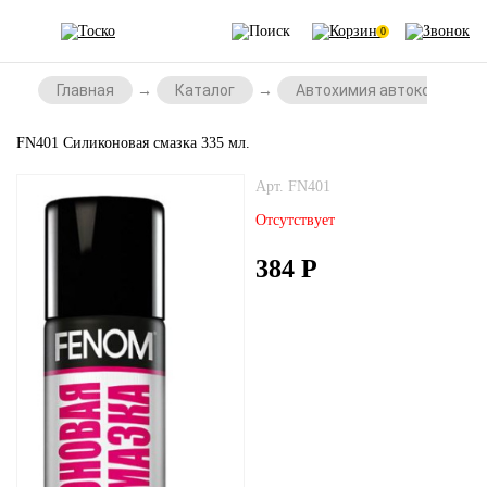
0
Главная
Каталог
Автохимия автокосметик
FN401 Силиконовая смазка 335 мл.
Арт. FN401
Отсутствует
384
Р