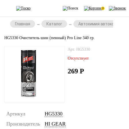
0
Главная
Каталог
Автохимия автокосметик
HG5330 Очиститель шин (пенный) Pro Line 340 гр.
Арт. HG5330
Отсутствует
269
Р
Артикул
HG5330
Производитель
HI GEAR