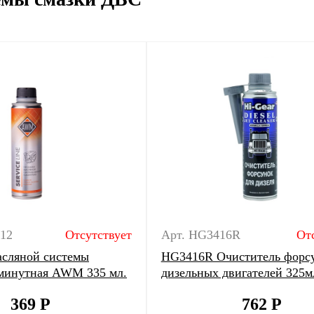
012
Отсутствует
Арт. HG3416R
От
сляной системы
HG3416R Очиститель форс
-минутная AWM 335 мл.
дизельных двигателей 325м
369
Р
762
Р