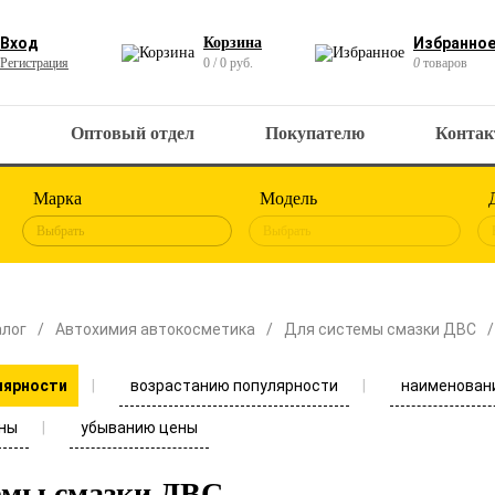
Вход
Корзина
Избранно
Регистрация
0 / 0 руб.
0
товаров
Оптовый отдел
Покупателю
Конта
Марка
Модель
Выбрать
Выбрать
алог
Автохимия автокосметика
Для системы смазки ДВС
возрастанию популярности
наименован
лярности
ны
убыванию цены
емы смазки ДВС