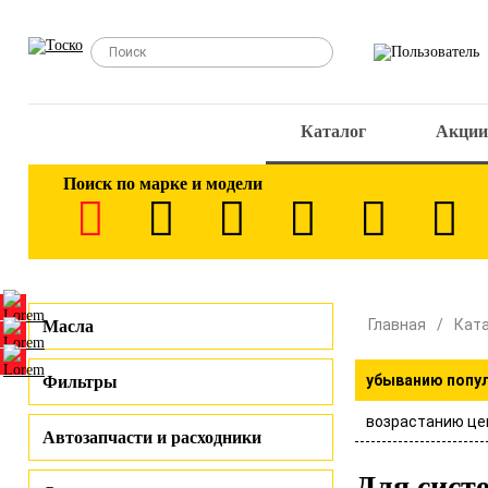
Каталог
Акции
Поиск по марке и модели
Главная
Кат
Масла
убыванию попу
Фильтры
возрастанию це
Автозапчасти и расходники
Для сист