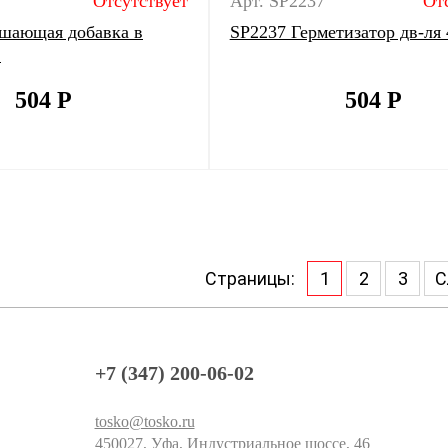
Отсутствует
Арт. SP2237
От
шающая добавка в
SP2237 Герметизатор дв-ля 
.
504
Р
504
Р
Страницы:
1
2
3
С
+7 (347) 200-06-02
tosko@tosko.ru
450027, Уфа, Индустриальное шоссе, 46