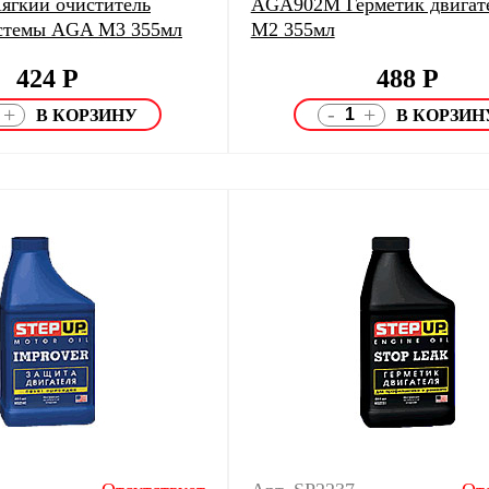
гкий очиститель
AGA902M Герметик двигат
истемы AGA M3 355мл
M2 355мл
424
Р
488
Р
-
+
+