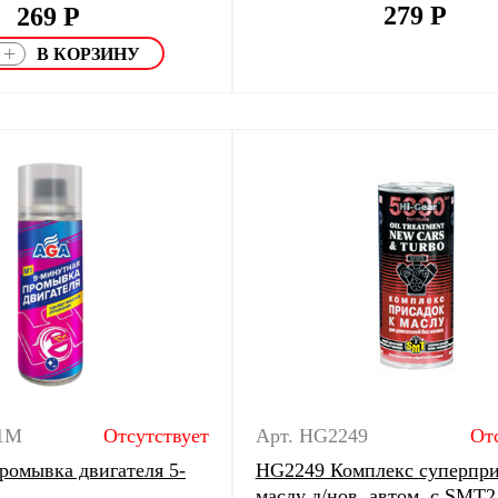
279
Р
269
Р
+
1M
Отсутствует
Арт. HG2249
От
омывка двигателя 5-
HG2249 Комплекс суперпри
маслу д/нов. автом. с SMT2