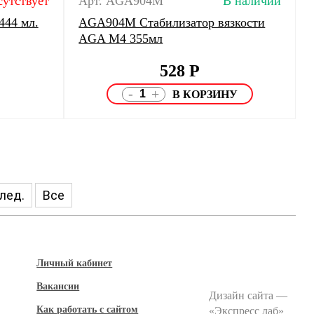
сутствует
Арт. AGA904M
В наличии
444 мл.
AGA904M Стабилизатор вязкости
AGA M4 355мл
528
Р
-
+
лед.
Все
Личный кабинет
Вакансии
Дизайн сайта —
Как работать с сайтом
«
Экспресс лаб
»