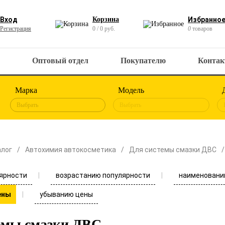
Вход
Корзина
Избранно
Регистрация
0 / 0 руб.
0
товаров
Оптовый отдел
Покупателю
Конта
Марка
Модель
Выбрать
Выбрать
алог
Автохимия автокосметика
Для системы смазки ДВС
ярности
возрастанию популярности
наименовани
убыванию цены
ены
емы смазки ДВС