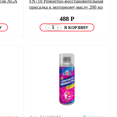
еля AGA
FN710 Ремонтно-восстановительная
присадка к моторному маслу 200 мл
488
Р
-
+