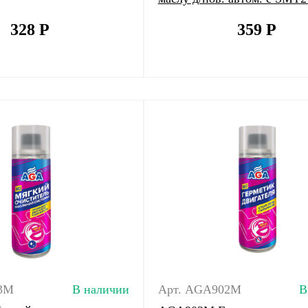
328
Р
359
Р
3M
В наличии
Арт. AGA902M
В