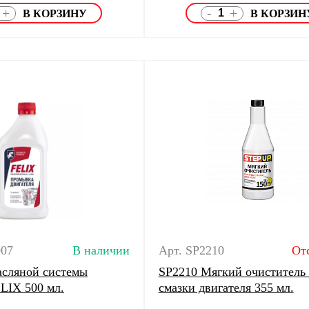
-
+
+
007
В наличии
Арт. SP2210
От
сляной системы
SP2210 Мягкий очиститель 
ELIX 500 мл.
смазки двигателя 355 мл.