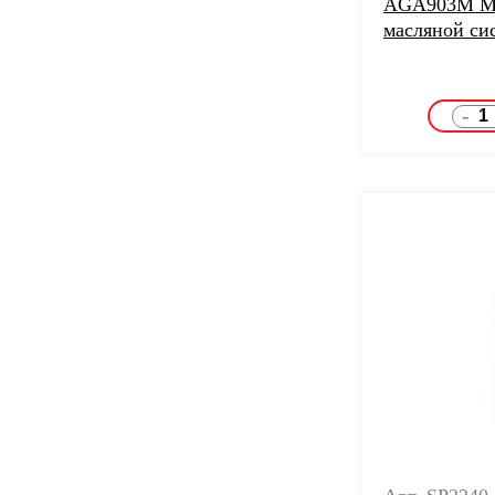
AGA903M Мя
масляной с
-