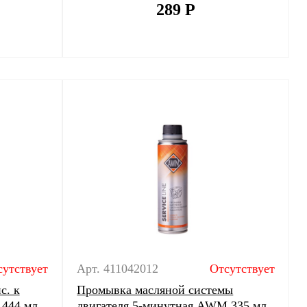
289
Р
сутствует
Арт. 411042012
Отсутствует
с. к
Промывка масляной системы
 444 мл
двигателя 5-минутная AWM 335 мл.