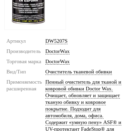
Артикул
DW5207S
Производитель
DoctorWax
Торговая марка
DoctorWax
Вид/Тип
Очиститель тканевой обивки
Применяемость
Пенный очиститель для тканой и
расширенная
ковровой обивки Doctor Wax.
Очищает, обновляет и защищает
тканую обивку и ковровое
покрытие. Подходит для
автомобиля, дома, офиса.
Содержит «умную пену» ASF® и
UV-протектант FadeStop® для