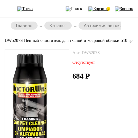
0
Главная
Каталог
Автохимия автокосметик
DW5207S Пенный очиститель для тканой и ковровой обивки 510 гр
Арт. DW5207S
Отсутствует
684
Р