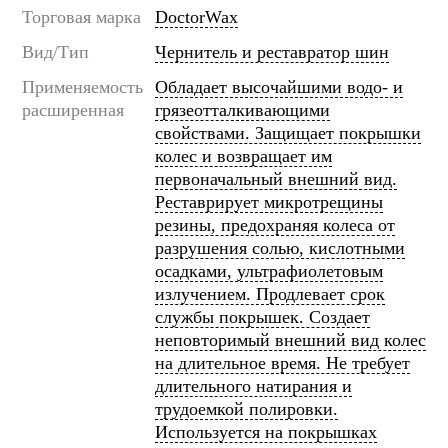
Торговая марка
DoctorWax
Вид/Тип
Чернитель и реставратор шин
Применяемость
Обладает высочайшими водо- и
расширенная
грязеотталкивающими
свойствами. Защищает покрышки
колес и возвращает им
первоначальный внешний вид.
Реставрирует микротрещины
резины, предохраняя колеса от
разрушения солью, кислотными
осадками, ультрафиолетовым
излучением. Продлевает срок
службы покрышек. Создает
неповторимый внешний вид колес
на длительное время. Не требует
длительного натирания и
трудоемкой полировки.
Используется на покрышках