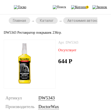
0
Главная
Каталог
Автохимия автокосметик
DW5343 Реставратор покрышек 236гр.
Арт. DW5343
Отсутствует
644
Р
Артикул
DW5343
Производитель
DoctorWax