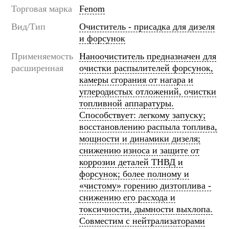
Торговая марка
Fenom
Вид/Тип
Очиститель - присадка для дизеля
и форсунок
Применяемость
Наноочиститель предназначен для
расширенная
очистки распылителей форсунок,
камеры сгорания от нагара и
углеродистых отложений, очистки
топливной аппаратуры.
Способствует: легкому запуску;
восстановлению распыла топлива,
мощности и динамики дизеля;
снижению износа и защите от
коррозии деталей ТНВД и
форсунок; более полному и
«чистому» горению дизтоплива -
снижению его расхода и
токсичности, дымности выхлопа.
Совместим с нейтрализаторами