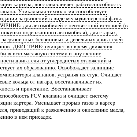
яции картера, восстанавливает работоспособность
апана. Уникальная технология способствует
идации загрязнений в виде мелкодисперсной фазы.
ЧЕНИЕ: для автомобилей с неизвестной историей (в
 покупки подержанного автомобиля), для старых,
 загрязненных бензиновых и дизельных двигателей
типов. ДЕЙСТВИЕ: очищает во время движения
биля всю масляную систему и внутренние
ности двигателя от углеродистых отложений и
ствует их образованию. Освобождает залипшие
омпенсаторы клапанов, устраняя их стук. Очищает
вые кольца от нагара, восстанавливает их
ность и прилегание. Восстанавливает
способность PCV клапана и очищает систему
яции картера. Уменьшает прорыв газов в картер
еля, приводящий к разжижению и окислению масла,
ению в нем присадок.