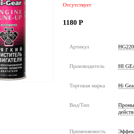
Отсутствует
1180
Р
Артикул
HG220
Производитель
HI GE
Торговая марка
Hi Gea
Вид/Тип
Промыв
действ
Применяемость
Эффект