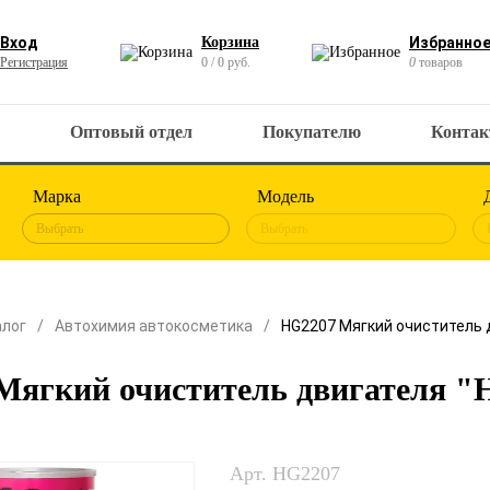
Вход
Корзина
Избранно
Регистрация
0 / 0 руб.
0
товаров
Оптовый отдел
Покупателю
Конта
Марка
Модель
Выбрать
Выбрать
алог
Автохимия автокосметика
HG2207 Мягкий очиститель дв
ягкий очиститель двигателя "Hi
Арт. HG2207