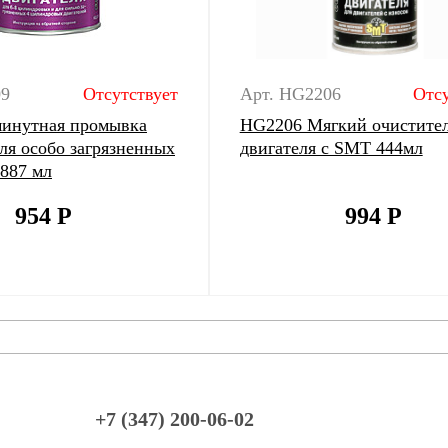
09
Отсутствует
Арт. HG2206
Отсу
минутная промывка
HG2206 Мягкий очистите
для особо загрязненных
двигателя с SMT 444мл
 887 мл
954
Р
994
Р
+7 (347) 200-06-02