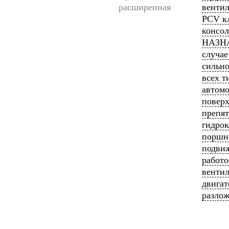
расширенная
вентил
PCV кл
консол
НАЗНА
случае
сильно
всех 
автомо
поверх
препят
гидрок
поршне
подвиж
работо
вентил
двигат
разлож