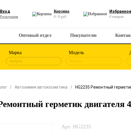
Вход
Корзина
Избранно
Регистрация
0 / 0 руб.
0
товаров
Оптовый отдел
Покупателю
Конта
Марка
Модель
Выбрать
Выбрать
алог
Автохимия автокосметика
HG2235 Ремонтный герметик
Ремонтный герметик двигателя 4
Арт. HG2235