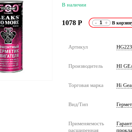
В наличии
1078
Р
-
+
Артикул
HG223
Производитель
HI GE
Торговая марка
Hi Gea
Вид/Тип
Гермет
Применяемость
Гарант
расширенная
прокла