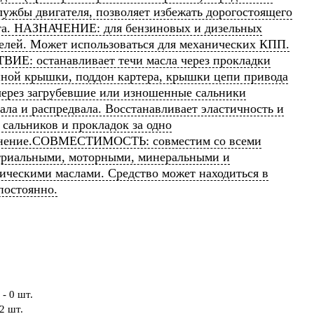
лужбы двигателя, позволяет избежать дорогостоящего
та. НАЗНАЧЕНИЕ: для бензиновых и дизельных
елей. Может использоваться для механических КПП.
ИЕ: останавливает течи масла через прокладки
ной крышки, поддон картера, крышки цепи привода
ерез загрубевшие или изношенные сальники
ала и распредвала. Восстанавливает эластичность и
 сальников и прокладок за одно
нение.СОВМЕСТИМОСТЬ: совместим со всеми
триальными, моторными, минеральными и
ическими маслами. Средство может находиться в
постоянно.
- 0 шт.
2 шт.