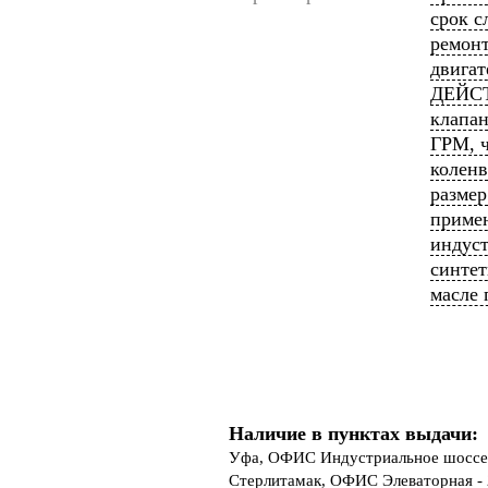
срок с
ремон
двигат
ДЕЙСТВ
клапан
ГРМ, ч
коленв
размер
приме
индус
синтет
масле 
Наличие в пунктах выдачи:
Уфа, ОФИС Индустриальное шоссе 
Стерлитамак, ОФИС Элеваторная - 