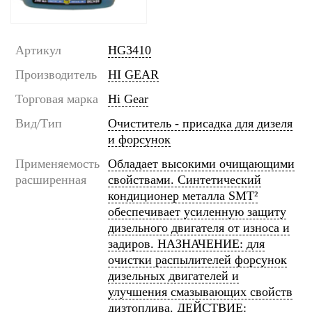
Артикул
HG3410
Производитель
HI GEAR
Торговая марка
Hi Gear
Вид/Тип
Очиститель - присадка для дизеля
и форсунок
Применяемость
Обладает высокими очищающими
расширенная
свойствами. Синтетический
кондиционер металла SMT²
обеспечивает усиленную защиту
дизельного двигателя от износа и
задиров. НАЗНАЧЕНИЕ: для
очистки распылителей форсунок
дизельных двигателей и
улучшения смазывающих свойств
дизтоплива. ДЕЙСТВИЕ: