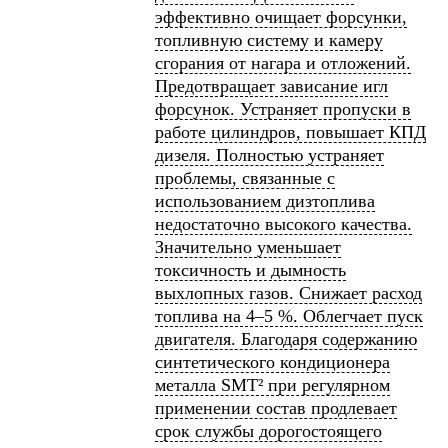
эффективно очищает форсунки,
топливную систему и камеру
сгорания от нагара и отложений.
Предотвращает зависание игл
форсунок. Устраняет пропуски в
работе цилиндров, повышает КПД
дизеля. Полностью устраняет
проблемы, связанные с
использованием дизтоплива
недостаточно высокого качества.
Значительно уменьшает
токсичность и дымность
выхлопных газов. Снижает расход
топлива на 4–5 %. Облегчает пуск
двигателя. Благодаря содержанию
синтетического кондиционера
металла SMT² при регулярном
применении состав продлевает
срок службы дорогостоящего