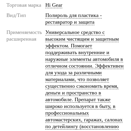
Торговая марка
Hi Gear
Вид/Тип
Полироль для пластика -
реставратор и защита
Применяемость
Универсальное средство с
расширенная
высоким чистящим и защитным
эффектом. Помогает
поддерживать внутренние и
наружные элементы автомобиля в
отличном состоянии. Эффективен
для ухода за различными
материалами, что позволяет
существенно сэкономить время,
деньги и пространство в
автомобиле. Препарат также
широко используется в быту, в
профессиональных
автомастерских, гаражах, салонах
по детейлингу (восстановлению