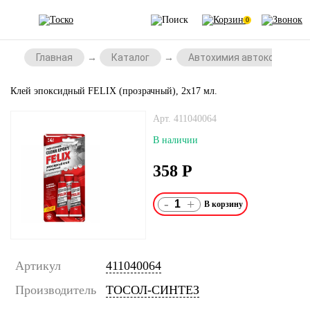
0
Главная
Каталог
Автохимия автокосметик
Клей эпоксидный FELIX (прозрачный), 2х17 мл.
Арт. 411040064
В наличии
358
Р
-
+
Артикул
411040064
Производитель
ТОСОЛ-СИНТЕЗ