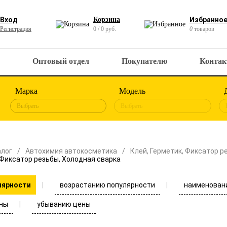
Вход
Корзина
Избранно
Регистрация
0 / 0 руб.
0
товаров
Оптовый отдел
Покупателю
Конта
Марка
Модель
Выбрать
Выбрать
алог
Автохимия автокосметика
Клей, Герметик, Фиксатор р
 Фиксатор резьбы, Холодная сварка
возрастанию популярности
наименован
лярности
ны
убыванию цены