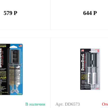
579
Р
644
Р
В наличии
Арт. DD6573
От