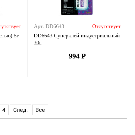
сутствует
Арт. DD6643
Отсутствует
стью) 5г
DD6643 Суперклей индустриальный
30г
994
Р
4
След.
Все