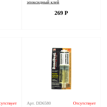
эпоксидный клей
269
Р
сутствует
Арт. DD6580
Отсутствует