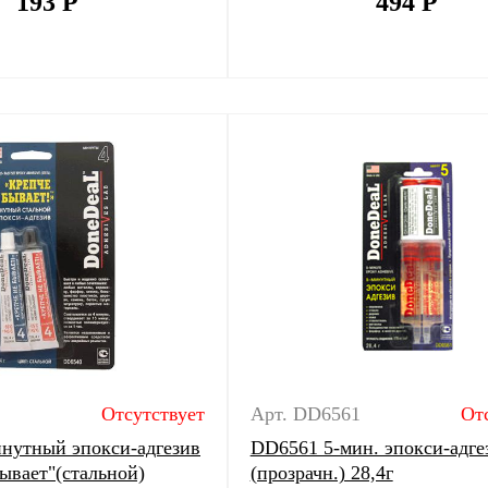
193
Р
494
Р
Отсутствует
Арт. DD6561
От
нутный эпокси-адгезив
DD6561 5-мин. эпокси-адге
ывает"(стальной)
(прозрачн.) 28,4г