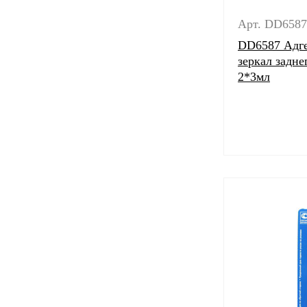
Арт. DD6587
DD6587 Адге
зеркал задне
2*3мл