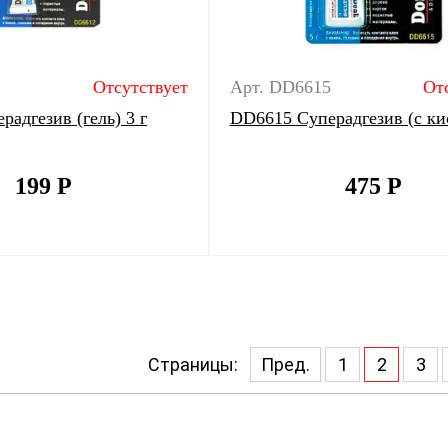
Отсутствует
Арт. DD6615
От
адгезив (гель) 3 г
DD6615 Суперадгезив (с ки
199
Р
475
Р
Страницы:
Пред.
1
2
3