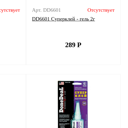
сутствует
Арт. DD6601
Отсутствует
DD6601 Суперклей - гель 2г
289
Р