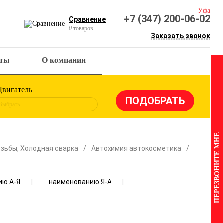
Уфа
+7 (347) 200-06-02
е
Сравнение
0
товаров
Заказать звонок
кты
О компании
Двигатель
Выбрать
ПЕРЕЗВОНИТЕ МНЕ
езьбы, Холодная сварка
Автохимия автокосметика
ию А-Я
наименованию Я-А