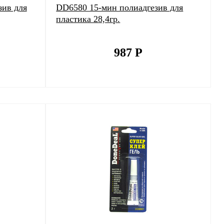
зив для
DD6580 15-мин полиадгезив для
пластика 28,4гр.
987
Р