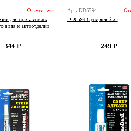
Отсутствует
Арт. DD6594
От
зив для приклеиван.
DD6594 Суперклей 2г
го вида и автоотделки
344
Р
249
Р