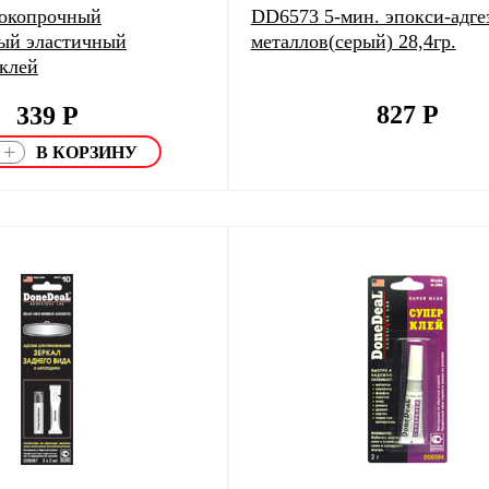
окопрочный
DD6573 5-мин. эпокси-адге
ый эластичный
металлов(серый) 28,4гр.
клей
827
Р
339
Р
+