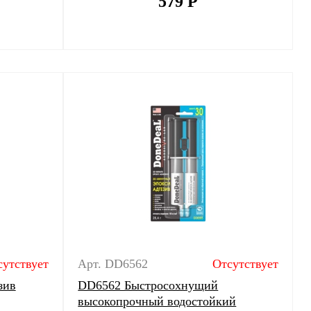
579
Р
сутствует
Арт. DD6562
Отсутствует
зив
DD6562 Быстросохнущий
высокопрочный водостойкий