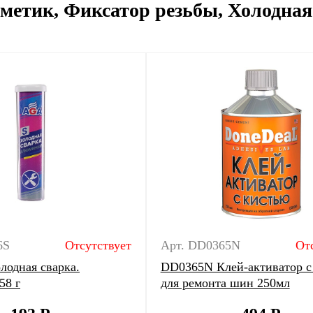
рметик, Фиксатор резьбы, Холодная
6S
Отсутствует
Арт. DD0365N
От
одная сварка.
DD0365N Клей-активатор с
58 г
для ремонта шин 250мл