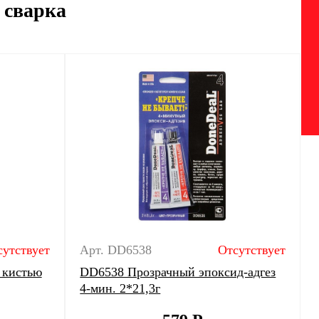
 сварка
сутствует
Арт. DD6538
Отсутствует
 кистью
DD6538 Прозрачный эпоксид-адгез
4-мин. 2*21,3г