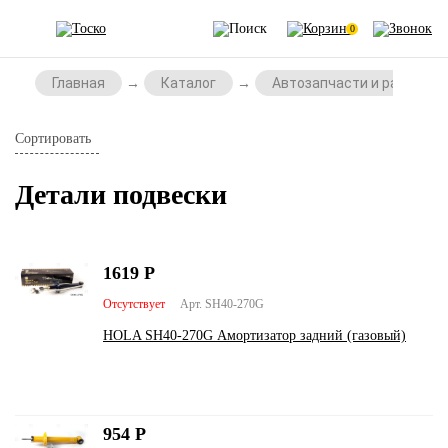
0
Главная
Каталог
Автозапчасти и расходни
Сортировать
Детали подвески
1619
Р
Отсутствует
Арт. SH40-270G
HOLA SH40-270G Амортизатор задний (газовый)
954
Р