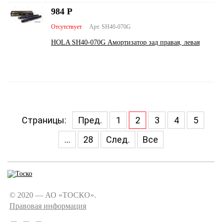
984
Р
Отсутствует
Арт. SH40-070G
HOLA SH40-070G Амортизатор зад правая, левая
Страницы:
Пред.
1
2
3
4
5
...
28
След.
Все
© 2020 — АО «ТОСКО».
Правовая информация