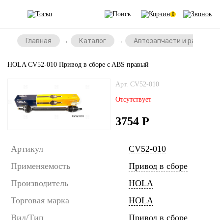
0
Главная
Каталог
Автозапчасти и расходни
HOLA CV52-010 Привод в сборе c ABS правый
Арт. CV52-010
Отсутствует
3754
Р
Артикул
CV52-010
Применяемость
Привод в сборе
Производитель
HOLA
Торговая марка
HOLA
Вид/Тип
Привод в сборе