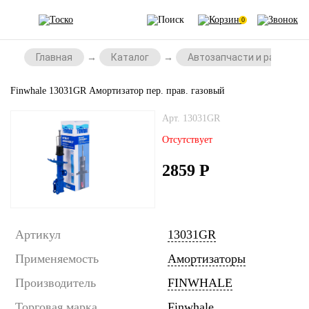
0
Главная
Каталог
Автозапчасти и расходни
Finwhale 13031GR Амортизатор пер. прав. газовый
Арт. 13031GR
Отсутствует
2859
Р
Артикул
13031GR
Применяемость
Амортизаторы
Производитель
FINWHALE
Торговая марка
Finwhale