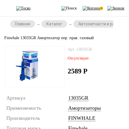
0
Главная
Каталог
Автозапчасти и расходни
Finwhale 13035GR Амортизатор пер. прав. газовый
Арт. 13035GR
Отсутствует
2589
Р
Артикул
13035GR
Применяемость
Амортизаторы
Производитель
FINWHALE
Торговая марка
Finwhale