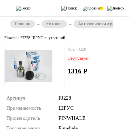
0
Главная
Каталог
Автозапчасти и расходни
Finwhale FJ228 ШРУС внутренний
Арт. FJ228
Отсутствует
1316
Р
Артикул
FJ228
Применяемость
ШРУС
Производитель
FINWHALE
Торговая марка
Finwhale