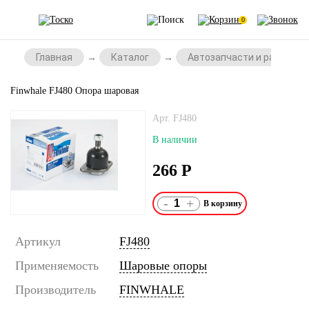
0
Главная
Каталог
Автозапчасти и расходни
Finwhale FJ480 Опора шаровая
Арт. FJ480
В наличии
266
Р
-
+
Артикул
FJ480
Применяемость
Шаровые опоры
Производитель
FINWHALE