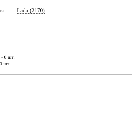
ая
Lada (2170)
- 0 шт.
0 шт.