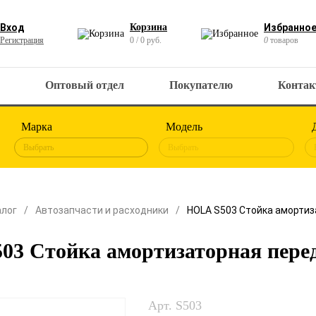
Вход
Корзина
Избранно
Регистрация
0 / 0 руб.
0
товаров
Оптовый отдел
Покупателю
Конта
Марка
Модель
Выбрать
Выбрать
алог
Автозапчасти и расходники
HOLA S503 Стойка амортиз
3 Стойка амортизаторная перед
Арт. S503