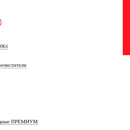
0061
оочистители
идные ПРЕМИУМ