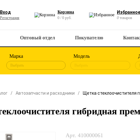
Вход
Корзина
Избранно
Регистрация
0 / 0 руб.
0
товаров
Оптовый отдел
Покупателю
Конта
Марка
Модель
Выбрать
Выбрать
алог
Автозапчасти и расходники
Щетка стеклоочистителя 
теклоочистителя гибридная пр
Арт. 410000061