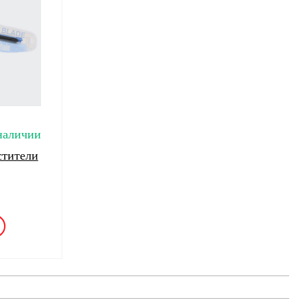
наличии
стители