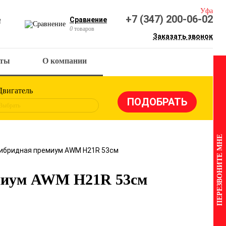
Уфа
+7 (347) 200-06-02
е
Сравнение
0
товаров
Заказать звонок
кты
О компании
Двигатель
Выбрать
ПЕРЕЗВОНИТЕ МНЕ
гибридная премиум AWM H21R 53см
емиум AWM H21R 53см