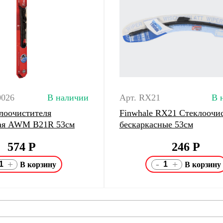
0026
В наличии
Арт. RX21
В 
лоочистителя
Finwhale RX21 Стеклоочи
ная AWM B21R 53см
бескаркасные 53см
574
Р
246
Р
-
+
+