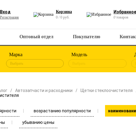
Вход
Корзина
Избранно
Регистрация
0 / 0 руб.
0
товаров
Оптовый отдел
Покупателю
Конта
Марка
Модель
Выбрать
Выбрать
алог
Автозапчасти и расходники
Щетки стеклоочистителя
истителя
ярности
возрастанию популярности
наименовани
ны
убыванию цены