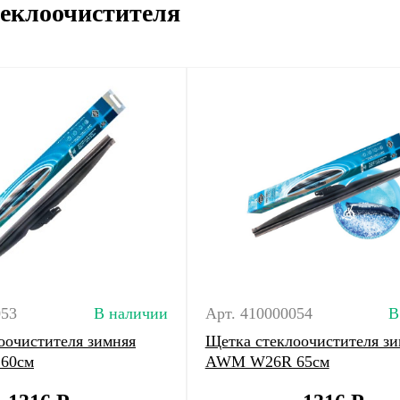
еклоочистителя
053
В наличии
Арт. 410000054
В
оочистителя зимняя
Щетка стеклоочистителя зи
60см
AWM W26R 65см