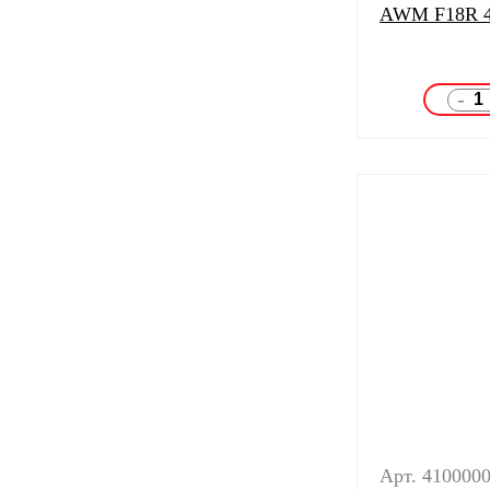
AWM F18R 
-
Арт. 410000