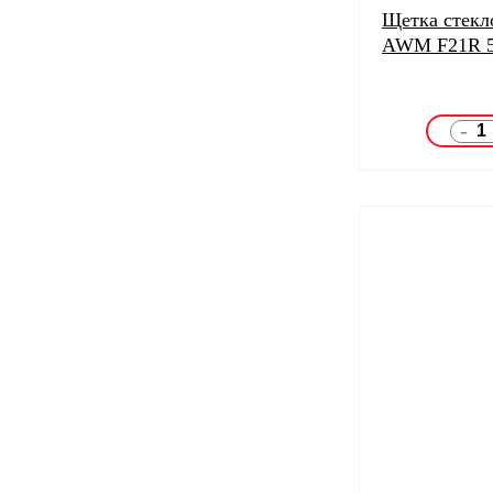
Щетка стекл
AWM F21R 
-