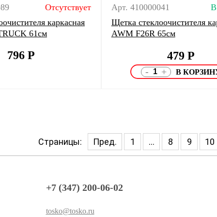
089
Отсутствует
Арт. 410000041
В
оочистителя каркасная
Щетка стеклоочистителя ка
TRUCK 61см
AWM F26R 65см
796
Р
479
Р
-
+
Страницы:
Пред.
1
...
8
9
10
+7 (347) 200-06-02
tosko@tosko.ru