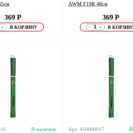
45см
AWM F19R 48см
369
Р
369
Р
-
+
+
016
В наличии
Арт. 410000017
В