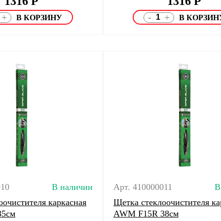
1316
Р
1316
Р
-
+
+
010
В наличии
Арт. 410000011
В
оочистителя каркасная
Щетка стеклоочистителя ка
35см
AWM F15R 38см