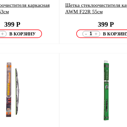
оочистителя каркасная
Щетка стеклоочистителя ка
53см
AWM F22R 55см
399
Р
399
Р
-
+
+