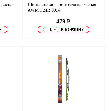
ркасная
Щетка стеклоочистителя каркасная
AWM F24R 60см
479
Р
-
+