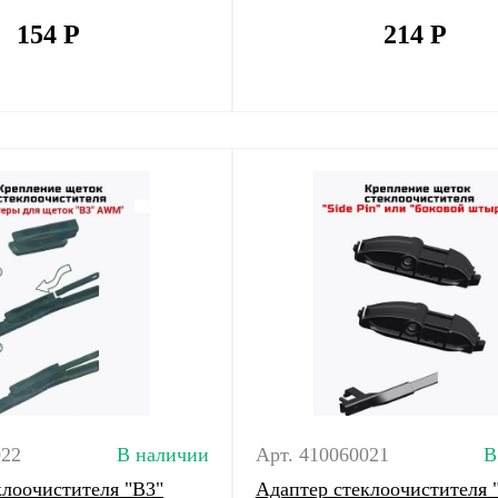
154
Р
214
Р
022
В наличии
Арт. 410060021
В
клоочистителя "B3"
Адаптер стеклоочистителя 