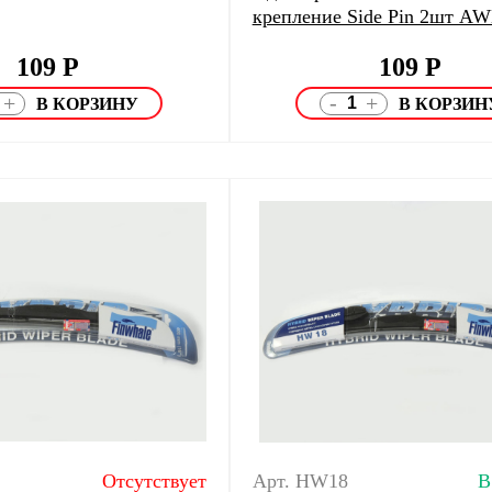
крепление Side Pin 2шт A
109
Р
109
Р
-
+
+
Отсутствует
Арт. HW18
В