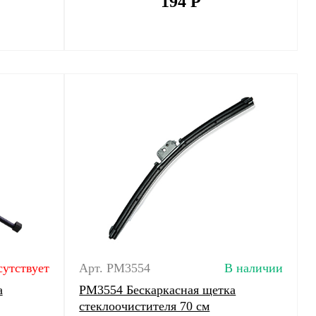
194
Р
сутствует
Арт. PM3554
В наличии
а
PM3554 Бескаркасная щетка
стеклоочистителя 70 см