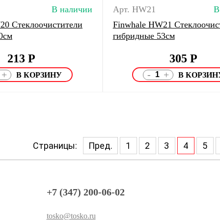
В наличии
Арт. HW21
В
20 Стеклоочистители
Finwhale HW21 Стеклоочис
0см
гибридные 53см
213
Р
305
Р
-
+
+
Страницы:
Пред.
1
2
3
4
5
+7 (347) 200-06-02
tosko@tosko.ru