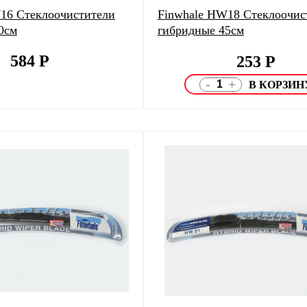
16 Стеклоочистители
Finwhale HW18 Стеклоочис
0см
гибридные 45см
584
Р
253
Р
-
+