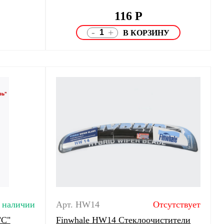
116
Р
-
+
 наличии
Арт. HW14
Отсутствует
"C"
Finwhale HW14 Стеклоочистители