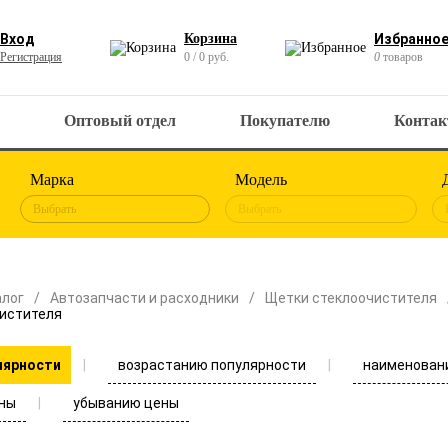
Вход
Корзина
Избранно
Регистрация
0 / 0 руб.
0
товаров
Оптовый отдел
Покупателю
Конта
Марка
Модель
Выбрать
Выбрать
алог
Автозапчасти и расходники
Щетки стеклоочистителя
истителя
возрастанию популярности
наименован
лярности
ны
убыванию цены