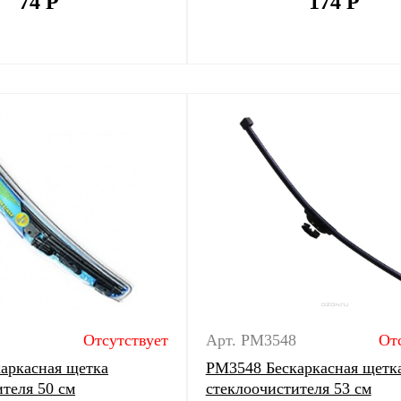
74
Р
174
Р
Отсутствует
Арт. PM3548
От
аркасная щетка
PM3548 Бескаркасная щетк
теля 50 см
стеклоочистителя 53 см