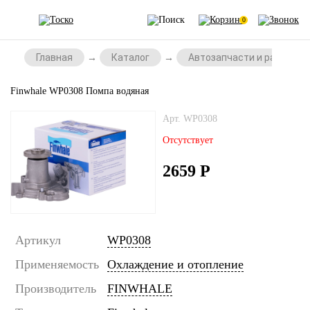
0
Главная
Каталог
Автозапчасти и расходни
Finwhale WP0308 Помпа водяная
Арт. WP0308
Отсутствует
2659
Р
Артикул
WP0308
Применяемость
Охлаждение и отопление
Производитель
FINWHALE