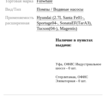
Торговая марка
Finwhale
Вид/Тип
Помпы / Водяные насосы
Применяемость
Hyundai (2.7L Santa Fe01-,
расширенная
Sportage04-, SonataEF(ТагАЗ),
Tucson(04-), Magentis)
Наличие в пунктах
выдачи:
Уфа, ОФИС Индустриальное
шоссе - 0 шт.
Стерлитамак, ОФИС
Элеваторная - 0 шт.