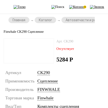
0
Главная
Каталог
Автозапчасти и расходни
Finwhale CK290 Сцепление
Арт. CK290
Отсутствует
5284
Р
Артикул
CK290
Применяемость
Сцепление
Производитель
FINWHALE
Торговая марка
Finwhale
Вид/Тип
Комплекты сцепления