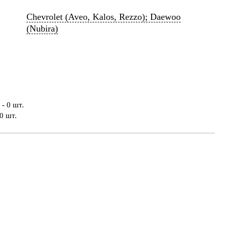
Chevrolet (Aveo, Kalos, Rezzo); Daewoo
(Nubira)
- 0 шт.
0 шт.