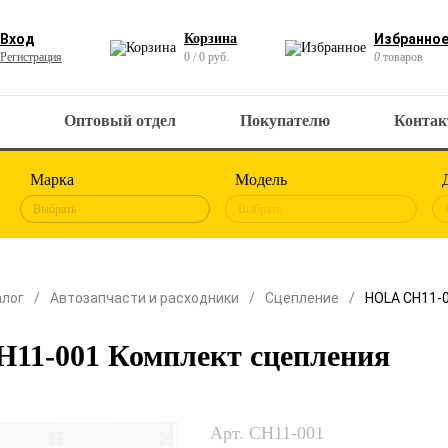
Вход
Корзина
Избранно
Регистрация
0 / 0 руб.
0
товаров
Оптовый отдел
Покупателю
Конта
Марка
Модель
Выбрать
Выбрать
алог
Автозапчасти и расходники
Сцепление
HOLA CH11-
11-001 Комплект сцепления
Арт. CH11-001