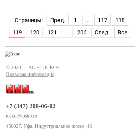
Страницы:
Пред.
1
...
117
118
119
120
121
...
206
След.
Все
© 2020 — АО «ТОСКО».
Правовая информация
+7 (347) 200-06-02
tosko@tosko.ru
450027, Уфа, Индустриальное шоссе, 46