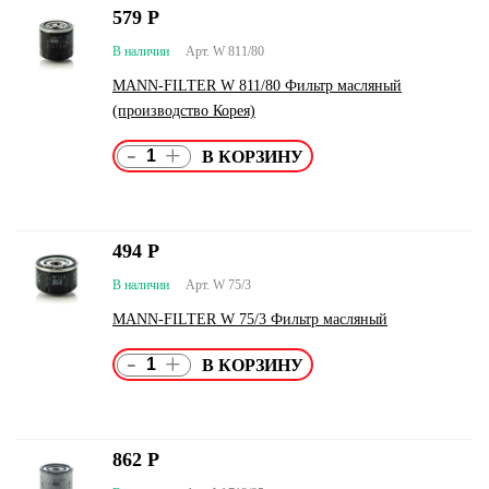
579
Р
В наличии
Арт. W 811/80
MANN-FILTER W 811/80 Фильтр масляный
(производство Корея)
-
+
494
Р
В наличии
Арт. W 75/3
MANN-FILTER W 75/3 Фильтр масляный
-
+
862
Р