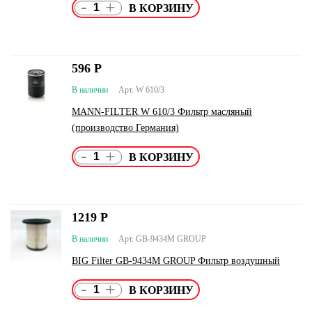
-
+
596
Р
В наличии
Арт. W 610/3
MANN-FILTER W 610/3 Фильтр масляный
(производство Германия)
-
+
1219
Р
В наличии
Арт. GB-9434M GROUP
BIG Filter GB-9434M GROUP Фильтр воздушный
-
+