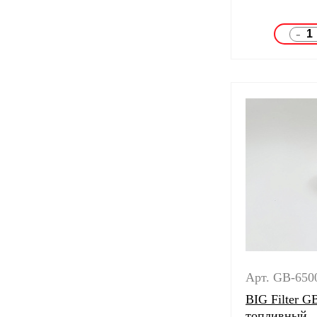
-
Арт. GB-650
BIG Filter G
топливный