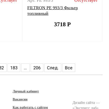
сутствует
Арт. PE 993/3
Отсутствует
FILTRON PE 993/3 Фильтр
топливный
3718
Р
82
183
...
206
След.
Все
Личный кабинет
Вакансии
Дизайн сайта —
Как работать с сайтом
«
Экспресс лаб
»