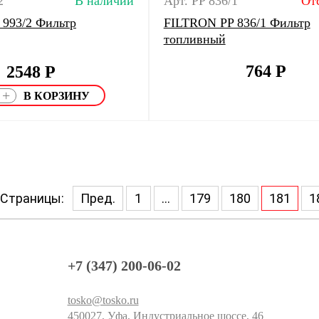
2
В наличии
Арт. PP 836/1
От
993/2 Фильтр
FILTRON PP 836/1 Фильтр
топливный
764
Р
2548
Р
+
Страницы:
Пред.
1
...
179
180
181
1
+7 (347) 200-06-02
tosko@tosko.ru
450027, Уфа, Индустриальное шоссе, 46