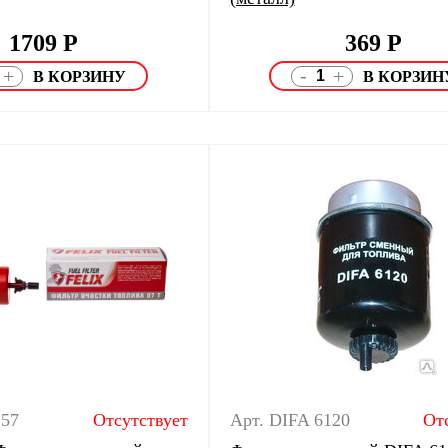
1709
Р
369
Р
-
+
+
157
Отсутствует
Арт. DIFA 6120
От