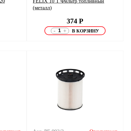
20
FELIX 10 Т Фильтр топливный
(металл)
374
Р
-
+