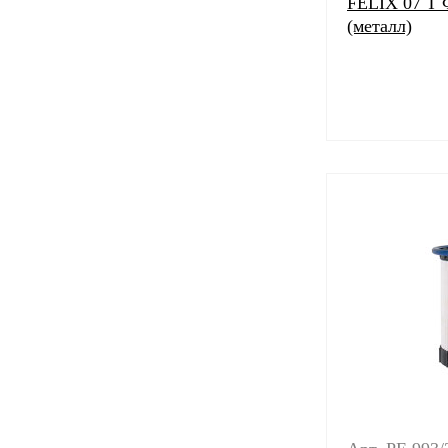
FELIX 07 T 
(металл)