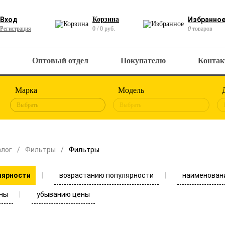
Вход
Корзина
Избранно
Регистрация
0 / 0 руб.
0
товаров
Оптовый отдел
Покупателю
Конта
Марка
Модель
Выбрать
Выбрать
алог
Фильтры
Фильтры
возрастанию популярности
наименован
лярности
ны
убыванию цены