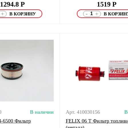
1294.8
Р
1519
Р
-
+
+
0
В наличии
Арт. 410030156
В
B-6500 Фильтр
FELIX 06 T Фильтр топлив
(металл)