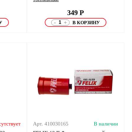
349
Р
-
+
сутствует
Арт. 410030165
В наличии