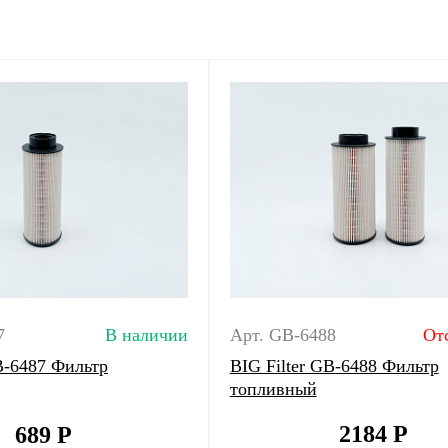
7
В наличии
Арт. GB-6488
От
B-6487 Фильтр
BIG Filter GB-6488 Фильтр
топливный
2184
Р
689
Р