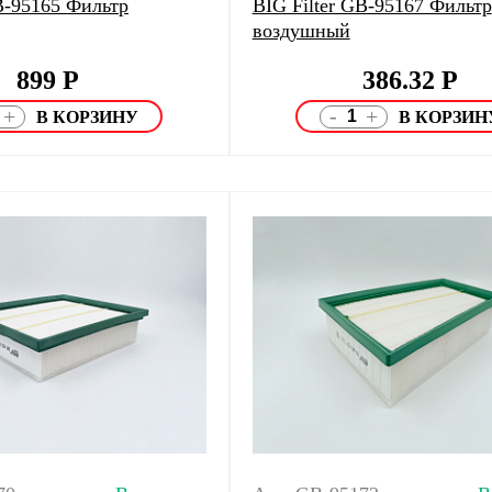
B-95165 Фильтр
BIG Filter GB-95167 Фильтр
воздушный
899
Р
386.32
Р
-
+
+