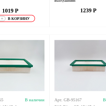
1239
Р
1019
Р
+
65
В наличии
Арт. GB-95167
В