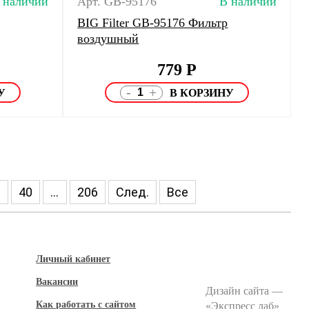
 наличии
Арт. GB-95176
В наличии
BIG Filter GB-95176 Фильтр
воздушный
779
Р
-
+
9
40
...
206
След.
Все
Личный кабинет
Вакансии
Дизайн сайта —
Как работать с сайтом
«
Экспресс лаб
»