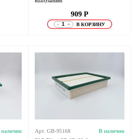
909
Р
-
+
 наличии
Арт. GB-95168
В наличии