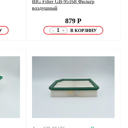
BIG Filter GB-95168 Фильтр
воздушный
879
Р
-
+