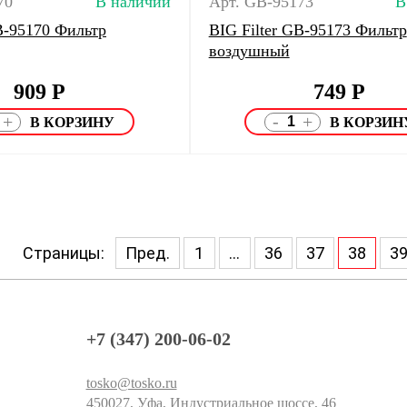
70
В наличии
Арт. GB-95173
В
B-95170 Фильтр
BIG Filter GB-95173 Фильтр
воздушный
909
Р
749
Р
-
+
+
Страницы:
Пред.
1
...
36
37
38
3
+7 (347) 200-06-02
tosko@tosko.ru
450027, Уфа, Индустриальное шоссе, 46