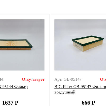
44
Отсутствует
Арт. GB-95147
От
B-95144 Фильтр
BIG Filter GB-95147 Фильтр
воздушный
1637
Р
666
Р