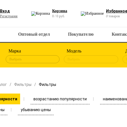
Вход
Корзина
Избранно
Регистрация
0 / 0 руб.
0
товаров
Оптовый отдел
Покупателю
Конта
Марка
Модель
Выбрать
Выбрать
алог
Фильтры
Фильтры
возрастанию популярности
наименован
лярности
ны
убыванию цены