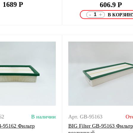
1689
Р
606.9
Р
-
+
62
В наличии
Арт. GB-95163
От
B-95162 Фильтр
BIG Filter GB-95163 Фильтр
воздушный