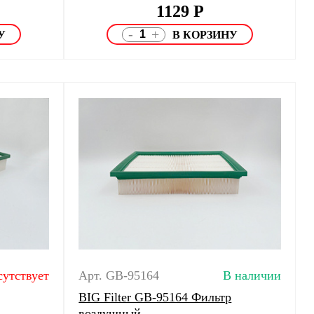
1129
Р
-
+
сутствует
Арт. GB-95164
В наличии
BIG Filter GB-95164 Фильтр
воздушный