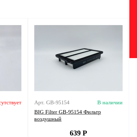
сутствует
Арт. GB-95154
В наличии
BIG Filter GB-95154 Фильтр
воздушный
639
Р