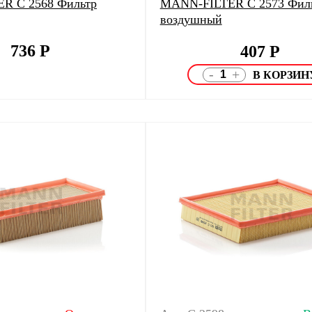
R C 2568 Фильтр
MANN-FILTER C 2573 Фил
воздушный
736
Р
407
Р
-
+