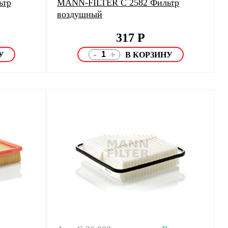
ьтр
MANN-FILTER C 2582 Фильтр
воздушный
317
Р
-
+