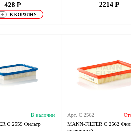
2214
Р
428
Р
+
В наличии
Арт. C 2562
От
R C 2559 Фильтр
MANN-FILTER C 2562 Фил
воздушный