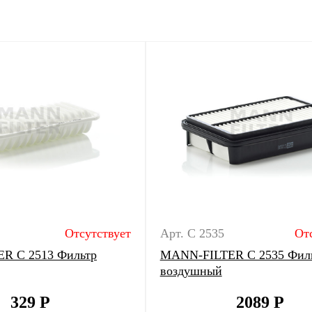
Отсутствует
Арт. C 2535
От
R C 2513 Фильтр
MANN-FILTER C 2535 Фил
воздушный
329
Р
2089
Р