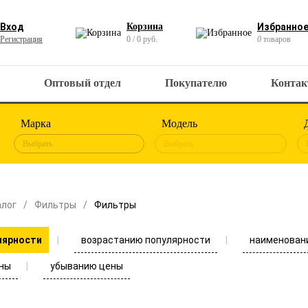
Вход
Корзина
Избранно
Регистрация
0 / 0 руб.
0
товаров
Оптовый отдел
Покупателю
Конта
Марка
Модель
Выбрать
Выбрать
алог
Фильтры
Фильтры
возрастанию популярности
наименован
лярности
ны
убыванию цены