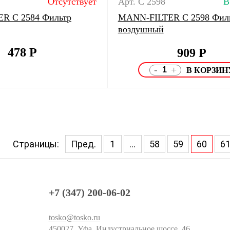
Отсутствует
Арт. C 2598
В
R C 2584 Фильтр
MANN-FILTER C 2598 Фил
воздушный
478
Р
909
Р
-
+
Страницы:
Пред.
1
...
58
59
60
6
+7 (347) 200-06-02
tosko@tosko.ru
450027, Уфа, Индустриальное шоссе, 46