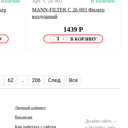
 наличии
Арт. C 26 003
В наличии
ьтр
MANN-FILTER C 26 003 Фильтр
воздушный
1439
Р
-
+
1
62
...
206
След.
Все
Личный кабинет
Вакансии
Дизайн сайта —
Как работать с сайтом
«
Экспресс лаб
»