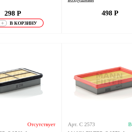
498
Р
298
Р
+
Отсутствует
Арт. C 2573
В