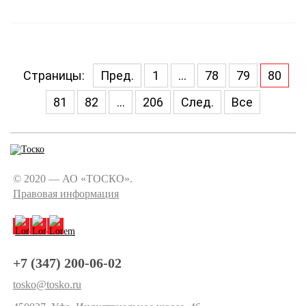
Страницы:
Пред.
1
...
78
79
80
81
82
...
206
След.
Все
© 2020 — АО «ТОСКО».
Правовая информация
+7 (347) 200-06-02
tosko@tosko.ru