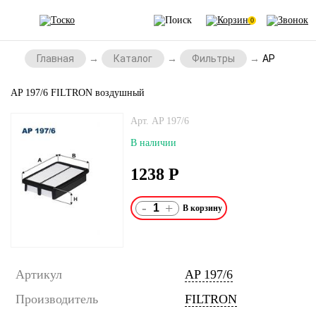
0
Главная
Каталог
Фильтры
AP 197/6 F
AP 197/6 FILTRON воздушный
Арт. AP 197/6
В наличии
1238
Р
-
+
Артикул
AP 197/6
Производитель
FILTRON