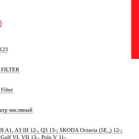
123
 FILTER
Filter
ьтр масляный
 A1, A3 III 12-, Q3 13-; SKODA Octavia (5E_) 12-;
olf VI, VII 13-, Polo V 11-