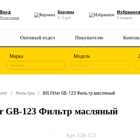
Вход
Корзина
Избранно
Регистрация
0 / 0 руб.
0
товаров
Оптовый отдел
Покупателю
Конта
Марка
Модель
Выбрать
Выбрать
алог
Фильтры
BIG Filter GB-123 Фильтр масляный
er GB-123 Фильтр масляный
Арт. GB-123