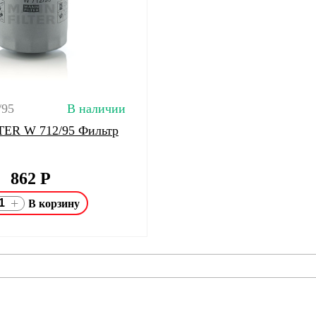
/95
В наличии
ER W 712/95 Фильтр
862
Р
+