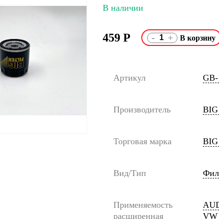
В наличии
459
Р
-
+
Артикул
GB-
Производитель
BIG
Торговая марка
BIG 
Вид/Тип
Фил
Применяемость
AUDI
расширенная
VW G