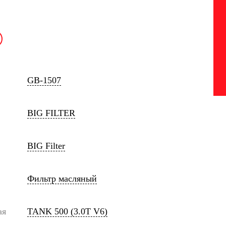
GB-1507
BIG FILTER
BIG Filter
Фильтр масляный
ая
TANK 500 (3.0T V6)