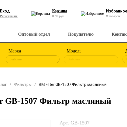
Вход
Корзина
Избранно
Регистрация
0 / 0 руб.
0
товаров
Оптовый отдел
Покупателю
Конта
Марка
Модель
Выбрать
Выбрать
алог
Фильтры
BIG Filter GB-1507 Фильтр масляный
er GB-1507 Фильтр масляный
Арт. GB-1507