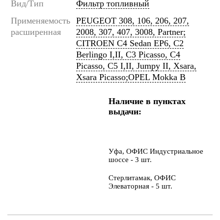
Вид/Тип
Фильтр топливный
Применяемость
PEUGEOT 308, 106, 206, 207,
расширенная
2008, 307, 407, 3008, Partner;
CITROEN C4 Sedan EP6, C2
Berlingo I,II, C3 Picasso, C4
Picasso, C5 I,II, Jumpy II, Xsara,
Xsara Picasso;OPEL Mokka B
Наличие в пунктах
выдачи:
Уфа, ОФИС Индустриальное
шоссе - 3 шт.
Стерлитамак, ОФИС
Элеваторная - 5 шт.