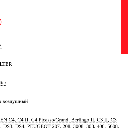
7
ILTER
ter
р воздушный
N C4, C4 II, C4 Picasso/Grand, Berlingo II, C3 II, C3
o, DS3, DS4, PEUGEOT 207, 208, 3008, 308, 408, 5008,