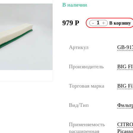
В наличии
979
Р
-
+
Артикул
GB-91
Производитель
BIG F
Торговая марка
BIG Fil
Вид/Тип
Фильт
Применяемость
CITROE
расширенная
Picass