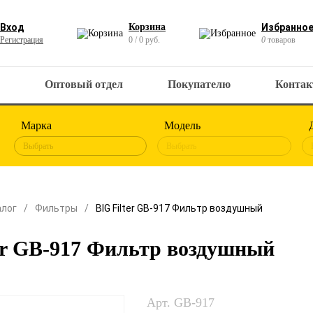
Вход
Корзина
Избранно
Регистрация
0 / 0 руб.
0
товаров
Оптовый отдел
Покупателю
Конта
Марка
Модель
Выбрать
Выбрать
алог
Фильтры
BIG Filter GB-917 Фильтр воздушный
er GB-917 Фильтр воздушный
Арт. GB-917