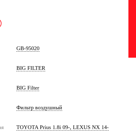
GB-95020
BIG FILTER
BIG Filter
Фильтр воздушный
ая
TOYOTA Prius 1.8i 09-, LEXUS NX 14-