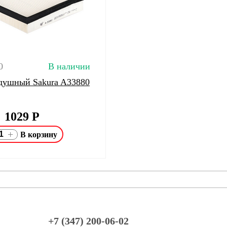
0
В наличии
душный Sakura A33880
1029
Р
+
+7 (347) 200-06-02