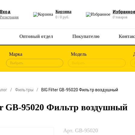
Вход
Корзина
Избранно
Регистрация
0 / 0 руб.
0
товаров
Оптовый отдел
Покупателю
Конта
Марка
Модель
Выбрать
Выбрать
алог
Фильтры
BIG Filter GB-95020 Фильтр воздушный
er GB-95020 Фильтр воздушный
Арт. GB-95020