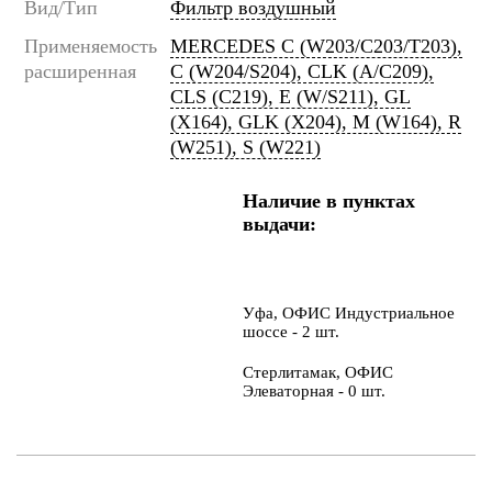
Вид/Тип
Фильтр воздушный
Применяемость
MERCEDES C (W203/C203/T203),
расширенная
C (W204/S204), CLK (A/C209),
CLS (C219), E (W/S211), GL
(X164), GLK (X204), M (W164), R
(W251), S (W221)
Наличие в пунктах
выдачи:
Уфа, ОФИС Индустриальное
шоссе - 2 шт.
Стерлитамак, ОФИС
Элеваторная - 0 шт.