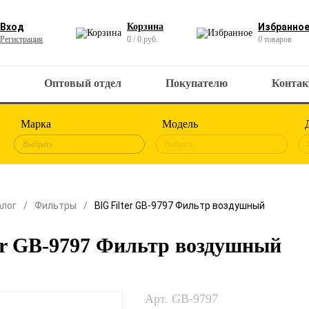
Вход
Корзина
Избранно
Регистрация
0 / 0 руб.
0
товаров
Оптовый отдел
Покупателю
Конта
Марка
Модель
Выбрать
Выбрать
алог
Фильтры
BIG Filter GB-9797 Фильтр воздушный
er GB-9797 Фильтр воздушный
Арт. GB-9797