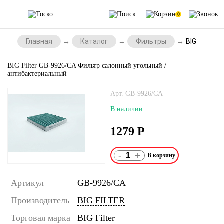
0
Главная
Каталог
Фильтры
BIG Filter
BIG Filter GB-9926/CA Фильтр салонный угольный /
антибактериальный
Арт. GB-9926/CA
В наличии
1279
Р
-
+
Артикул
GB-9926/CA
Производитель
BIG FILTER
Торговая марка
BIG Filter