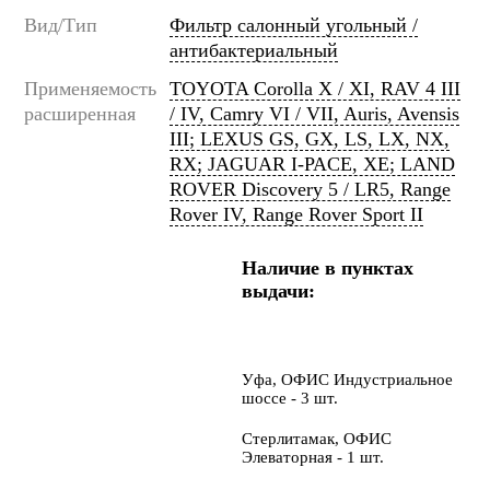
Вид/Тип
Фильтр салонный угольный /
антибактериальный
Применяемость
TOYOTA Corolla X / XI, RAV 4 III
расширенная
/ IV, Camry VI / VII, Auris, Avensis
III; LEXUS GS, GX, LS, LX, NX,
RX; JAGUAR I-PACE, XE; LAND
ROVER Discovery 5 / LR5, Range
Rover IV, Range Rover Sport II
Наличие в пунктах
выдачи:
Уфа, ОФИС Индустриальное
шоссе - 3 шт.
Стерлитамак, ОФИС
Элеваторная - 1 шт.