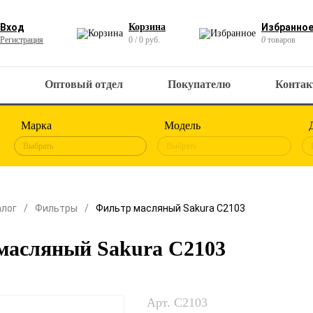
Вход
Корзина
Избранно
Регистрация
0 / 0 руб.
0
товаров
Оптовый отдел
Покупателю
Конта
Марка
Модель
Выбрать
Выбрать
алог
Фильтры
Фильтр масляный Sakura C2103
масляный Sakura C2103
Арт. C2103