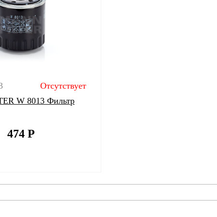
3
Отсутствует
ER W 8013 Фильтр
474
Р