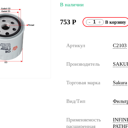
В наличии
753
Р
-
+
Артикул
C2103
Производитель
SAKU
Торговая марка
Sakura
Вид/Тип
Фильт
Применяемость
INFINI
расширенная
PATHF