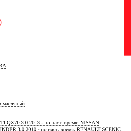
RA
р масляный
TI QX70 3.0 2013 - по наст. время; NISSAN
INDER 3.0 2010 - по наст. время; RENAULT SCENIC