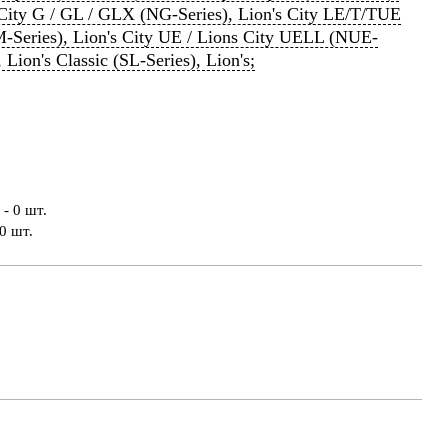
 City G / GL / GLX (NG-Series), Lion's City LE/T/TUE
-Series), Lion's City UE / Lions City UELL (NUE-
, Lion's Classic (SL-Series), Lion's;
- 0 шт.
0 шт.