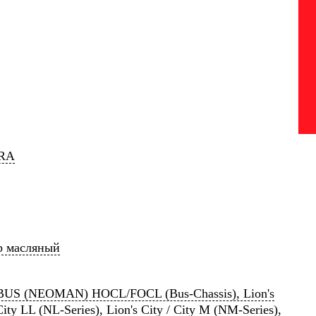
RA
р масляный
US (NEOMAN) HOCL/FOCL (Bus-Chassis), Lion's
City LL (NL-Series), Lion's City / City M (NM-Series),