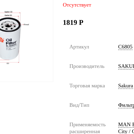
Отсутствует
1819
Р
Артикул
C6805
Производитель
SAKU
Торговая марка
Sakura
Вид/Тип
Фильт
Применяемость
MAN B
расширенная
City / 