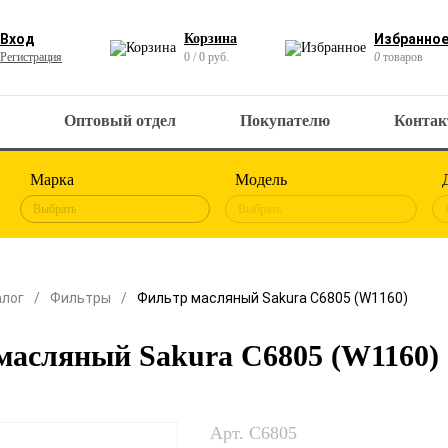
Вход
Корзина
Избранно
Регистрация
0 / 0 руб.
0
товаров
Оптовый отдел
Покупателю
Конта
Марка
Модель
Выбрать
Выбрать
алог
Фильтры
Фильтр масляный Sakura C6805 (W1160)
масляный Sakura C6805 (W1160)
Арт. C6805