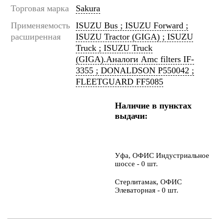
Торговая марка
Sakura
Применяемость
ISUZU Bus ; ISUZU Forward ;
расширенная
ISUZU Tractor (GIGA) ; ISUZU
Truck ; ISUZU Truck
(GIGA).Аналоги Amc filters IF-
3355 ; DONALDSON P550042 ;
FLEETGUARD FF5085
Наличие в пунктах
выдачи:
Уфа, ОФИС Индустриальное
шоссе - 0 шт.
Стерлитамак, ОФИС
Элеваторная - 0 шт.