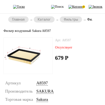
0
Главная
Каталог
Фильтры
Фильтр во
Фильтр воздушный Sakura A8597
Арт. A8597
Отсутствует
679
Р
Артикул
A8597
Производитель
SAKURA
Торговая марка
Sakura