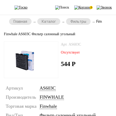
0
Главная
Каталог
Фильтры
Finwhale A
Finwhale AS603C Фильтр салонный угольный
Арт. AS603C
Отсутствует
544
Р
Артикул
AS603C
Производитель
FINWHALE
Торговая марка
Finwhale
Вид/Тип
Фильтр салонный угольный