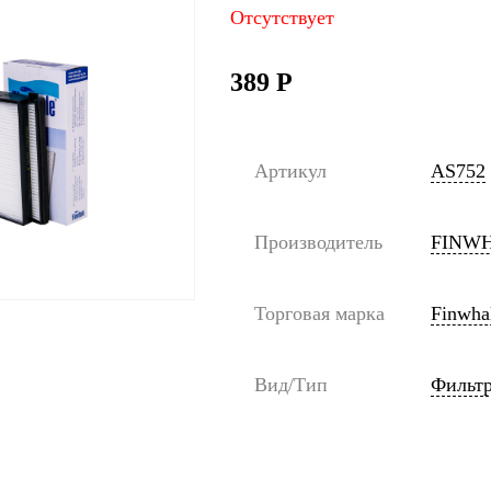
Отсутствует
389
Р
Артикул
AS752
Производитель
FINW
Торговая марка
Finwha
Вид/Тип
Фильт