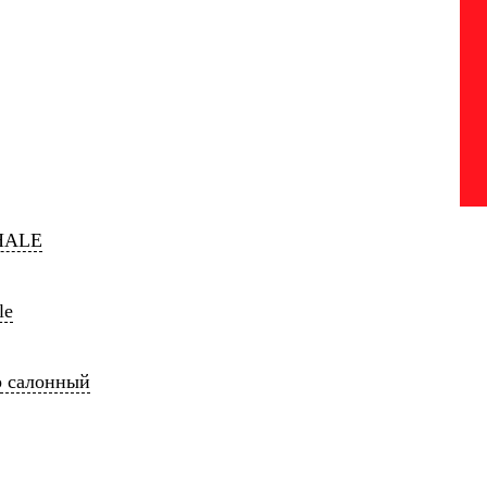
HALE
le
р салонный