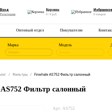
Вход
Корзина
Избранно
Регистрация
0 / 0 руб.
0
товаров
Оптовый отдел
Покупателю
Конта
Марка
Модель
Выбрать
Выбрать
алог
Фильтры
Finwhale AS752 Фильтр салонный
e AS752 Фильтр салонный
Арт. AS752