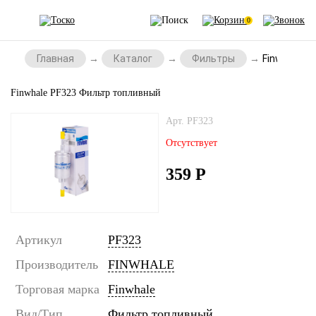
0
Главная
Каталог
Фильтры
Finwhale P
Finwhale PF323 Фильтр топливный
Арт. PF323
Отсутствует
359
Р
Артикул
PF323
Производитель
FINWHALE
Торговая марка
Finwhale
Вид/Тип
Фильтр топливный