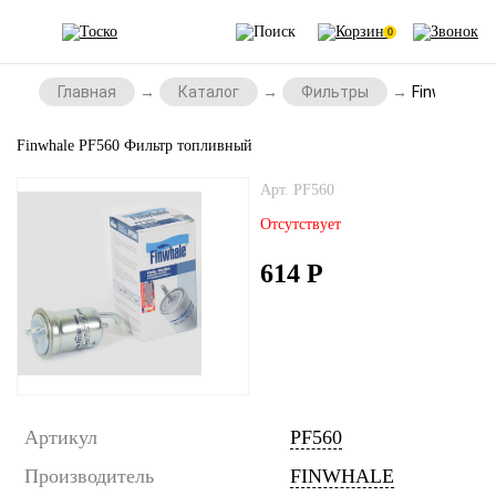
0
Главная
Каталог
Фильтры
Finwhale P
Finwhale PF560 Фильтр топливный
Арт. PF560
Отсутствует
614
Р
Артикул
PF560
Производитель
FINWHALE